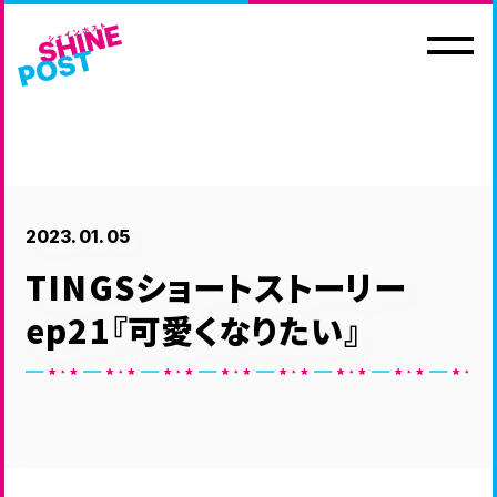
2023. 01. 05
TINGSショートストーリー
HOME
NEWS
ホーム
最新情報
ep21『可愛くなりたい』
EVENT
MOVIE
イベント情報
ムービー
CHARACTER
Blu-ray&MUSIC
登場人物
映像商品・音楽商品
GOODS
NOVELS