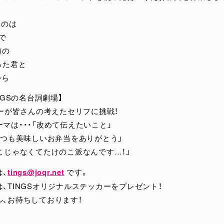
なのは
で
顔の
った君と
から
NGSの名台詞劇場】
バーが皆さんの考えたセリフに挑戦！
マは・・・「改めて伝えたいこと」
いつも美味しいお弁当をありがとう」
こじゃなくてたけのこ派なんです…！」
は、
tings@joqr.net
です。
、TINGSオリジナルステッカーをプレゼント！
ル、お待ちしております！