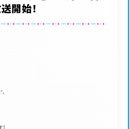
放送開始！
”、
す！