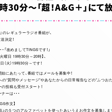
9時30分～「超！A&G＋」にて
』のレギュラーラジオ番組が、
放送決定！
・「改めましてTINGSです！」
曜日 19時30分～20時】、
日（火）19時30分～です！
開始にあたって、番組ではメールを募集中！
ーへの“質問やメッセージ”やあなたからの日常報告などの”ふつおた
ーの投稿も受付スタート！
ナーは・・・
NGS作文】
」「G」「S」の５つのアルファベットを使ったあいうえお作文を募集しま