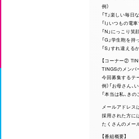
例）
「T」楽しい毎日
「I」いつもの電車
「N」にっこり笑
「G」学生鞄を持
「S」すれ違える
【コーナー② TI
TINGSのメン
今回募集するテー
例）「お母さん、
「本当は私、きの
メールアドレス
採用された方には
たくさんのメー
【番組概要】