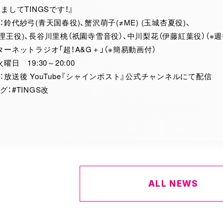
ましてTINGSです！』
鈴代紗弓(青天国春役)、蟹沢萌子(≠ME) (玉城杏夏役)、
理王役)、長谷川里桃（祇園寺雪音役）、中川梨花（伊藤紅葉役）（※
ターネットラジオ「超！A&G＋」（※簡易動画付）
日 19:30～20:00
：放送後 YouTube『シャインポスト』公式チャンネルにて配信
：#TINGS改
ALL NEWS