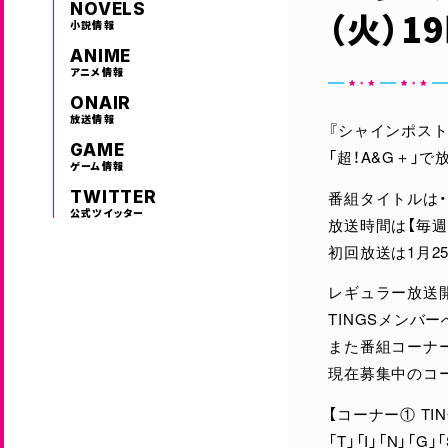
NOVELS
（火）1
小説情報
ANIME
アニメ情報
ONAIR
放送情報
『シャインポスト
GAME
「超！A&G＋」で
ゲーム情報
番組タイトルは・・
TWITTER
公式ツイッター
放送時間は【毎週火
初回放送は1月25
レギュラー放送
TINGSメンバ
また番組コーナ
現在募集中のコー
【コーナー① TI
「T」「I」「N