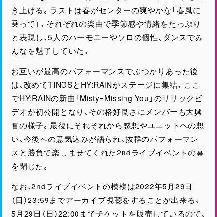
き上げる。ラストは春がセンターの爽やかな「春風に
乗って」。それぞれの楽曲で季節感や情緒をたっぷり
と表現し、5人のハーモニーやソロの個性、ダンスでみ
んなを魅了していた。
お互いが最高のパフォーマンスでぶつかりあった後
は、改めてTINGSとHY:RAINがステージに集結。ここ
でHY:RAINの新曲「Misty=Missing You」のリリックビ
デオが初公開となり、その格好良さにメンバーも大興
奮の様子。最後にそれぞれから感想やユニットへの想
い、今後への意気込みが語られ、抜群のパフォーマン
スと勝負で楽しませてくれた2ndライブイベントの幕
を閉じた。
なお、2ndライブイベントの模様は2022年5月29日
（日）23:59までアーカイブ視聴をすることが出来る。
5月29日（日）22:00までチケットを販売しているので、