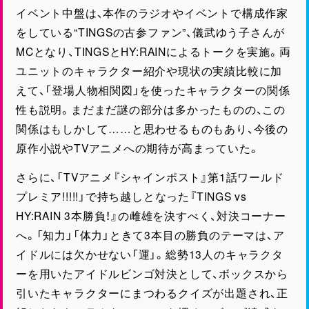
イベント中盤は、本作のラジオやイベントで構成作家
をしている“TINGSの古参ファン”、儀武ゆう子さんが
MCとなり、TINGSとHY:RAINによるトークを実施。両
ユニットのキャラクター紹介や現状の実績比較に加
えて、「登場人物相関図」を使ったキャラクターの関係
性も説明。まだまだ謎の部分は多かったものの、この
関係はもしかして……と思わせるものもあり、今後の
原作小説やTVアニメへの期待が高まっていた。
さらに、「TVアニメ『シャインポスト』第1話ワールド
プレミア!!!!!」で持ち越しとなった『TINGS vs
HY:RAIN 3本勝負！』の雌雄を決すべく、対決コーナー
へ。「知力」「体力」ときて3本目の勝負のテーマは、ア
イドルには欠かせない「運」。総勢13人のキャラクタ
ーを用いたアイドルビンゴ対決として、ボックスから
引いたキャラクターにまつわるクイズが出題され、正