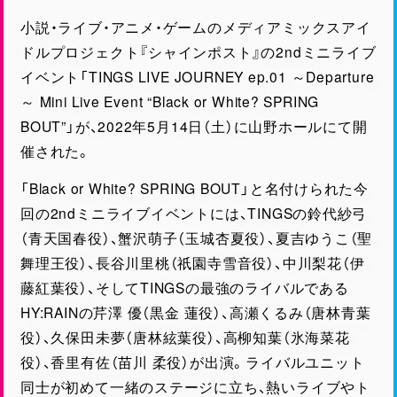
グッズ情報
小説情報
小説・ライブ・アニメ・ゲームのメディアミックスアイ
ANIME
ONAIR
ドルプロジェクト『シャインポスト』の2ndミニライブ
アニメ情報
放送情報
イベント「TINGS LIVE JOURNEY ep.01 ～Departure
～ Mini Live Event “Black or White? SPRING
GAME
TWITTER
BOUT”」が、2022年5月14日（土）に山野ホールにて開
ゲーム情報
公式ツイッター
催された。
「Black or White? SPRING BOUT」と名付けられた今
回の2ndミニライブイベントには、TINGSの鈴代紗弓
SHARE
（青天国春役）、蟹沢萌子（玉城杏夏役）、夏吉ゆうこ（聖
舞理王役）、長谷川里桃（祇園寺雪音役）、中川梨花（伊
藤紅葉役）、そしてTINGSの最強のライバルである
HY:RAINの芹澤 優（黒金 蓮役）、高瀬くるみ（唐林青葉
役）、久保田未夢（唐林絃葉役）、高柳知葉（氷海菜花
役）、香里有佐（苗川 柔役）が出演。ライバルユニット
同士が初めて一緒のステージに立ち、熱いライブやト