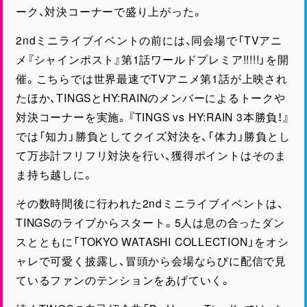
ーク、対決コーナーで盛り上がった。
2ndミニライブイベントの前には、同会場で「TVアニ
メ『シャインポスト』第1話ワールドプレミア!!!!!」を開
催。こちらでは世界最速でTVアニメ第1話が上映され
たほか、TINGSとHY:RAINのメンバーによるトークや
対決コーナーを実施。『TINGS vs HY:RAIN 3本勝負！』
では「知力」勝負としてクイズ対決を、「体力」勝負とし
て万歩計フリフリ対決を行い、獲得ポイントはそのま
ま持ち越しに。
その数時間後に行われた2ndミニライブイベントは、
TINGSのライブからスタート。5人は息の合ったダン
スとともに「TOKYO WATASHI COLLECTION」をオシ
ャレで可愛く披露し、冒頭から会場ならびに配信で見
ているファンのテンションをあげていく。