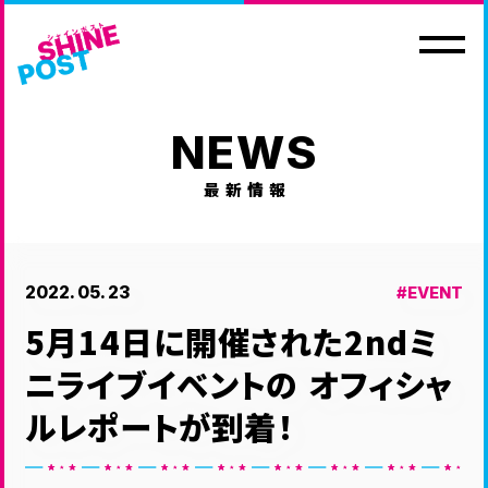
NEWS
最新情報
HOME
NEWS
2022. 05. 23
EVENT
ホーム
最新情報
5月14日に開催された2ndミ
EVENT
MOVIE
イベント情報
ムービー
ニライブイベントの オフィシャ
CHARACTER
Blu-ray&MUSIC
ルレポートが到着！
登場人物
映像商品・音楽商品
GOODS
NOVELS