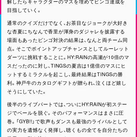
解したらキャラクターのマスを埋めてビンゴ達成を
目指していく。
通常のクイズだけでなく、お茶目なジョークが大好き
な杏夏にちなんで香里が渾身のダジャレを披露する
場面もあったビンゴ対決の結果は、なんと両チーム同
点。そこでポイントアップチャンスとしてルーレット
ダーツに挑戦することに。HY:RAINの高瀬が10倍のマ
スだったのに対し、TINGSの夏吉は1億倍のマスにヒ
ットするミラクルを起こし、最終結果はTINGSの勝
利。神戸牛のカタログギフトが贈られ、泣くほど嬉し
そうにしていた。
後半のライブパートでは、ついにHY:RAINが初ステー
ジでベールを脱ぐ。そのパフォーマンスはまさに圧
巻。「GYB!!」で歌声もダンスも最強のライバルとして
の実力を遺憾なく発揮し、聴くもの全てを自分たちの