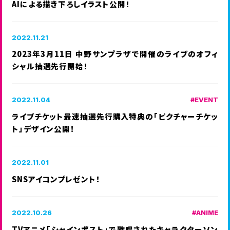
AIによる描き下ろしイラスト公開！
グッズ情報
小説情報
ANIME
ONAIR
2022.11.21
アニメ情報
放送情報
2023年3月11日 中野サンプラザで開催のライブのオフィ
GAME
TWITTER
シャル抽選先行開始！
ゲーム情報
公式ツイッター
2022.11.04
EVENT
ライブチケット最速抽選先行購入特典の「ピクチャーチケッ
SHARE
ト」デザイン公開！
2022.11.01
SNSアイコンプレゼント！
2022.10.26
ANIME
TVアニメ「シャインポスト」で歌唱されたキャラクターソン